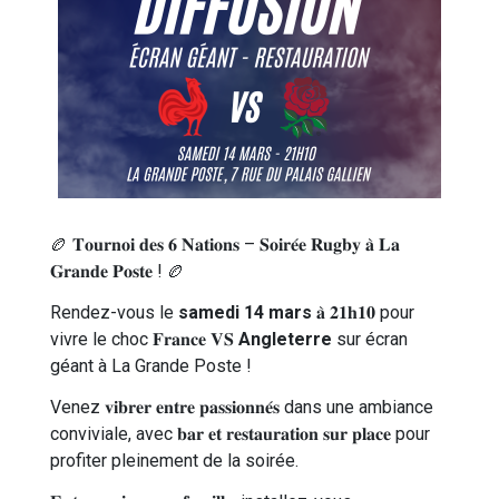
🏉 𝐓𝐨𝐮𝐫𝐧𝐨𝐢 𝐝𝐞𝐬 𝟔 𝐍𝐚𝐭𝐢𝐨𝐧𝐬 – 𝐒𝐨𝐢𝐫𝐞́𝐞 𝐑𝐮𝐠𝐛𝐲 𝐚̀ 𝐋𝐚
𝐆𝐫𝐚𝐧𝐝𝐞 𝐏𝐨𝐬𝐭𝐞 ! 🏉
Rendez-vous le
samedi 14 mars
𝐚̀ 𝟐𝟏𝐡𝟏𝟎 pour
vivre le choc 𝐅𝐫𝐚𝐧𝐜𝐞 𝐕𝐒
Angleterre
sur écran
géant à La Grande Poste !
Venez 𝐯𝐢𝐛𝐫𝐞𝐫 𝐞𝐧𝐭𝐫𝐞 𝐩𝐚𝐬𝐬𝐢𝐨𝐧𝐧𝐞́𝐬 dans une ambiance
conviviale, avec 𝐛𝐚𝐫 𝐞𝐭 𝐫𝐞𝐬𝐭𝐚𝐮𝐫𝐚𝐭𝐢𝐨𝐧 𝐬𝐮𝐫 𝐩𝐥𝐚𝐜𝐞 pour
profiter pleinement de la soirée.