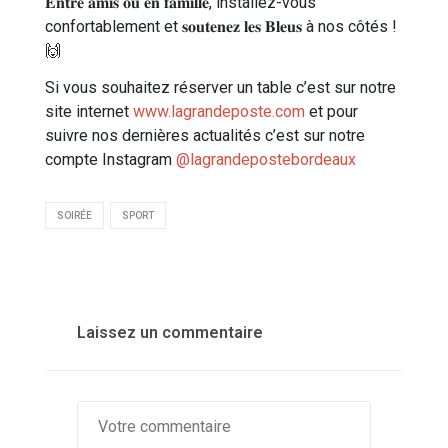
𝐄𝐧𝐭𝐫𝐞 𝐚𝐦𝐢𝐬 𝐨𝐮 𝐞𝐧 𝐟𝐚𝐦𝐢𝐥𝐥𝐞, installez-vous
confortablement et 𝐬𝐨𝐮𝐭𝐞𝐧𝐞𝐳 𝐥𝐞𝐬 𝐁𝐥𝐞𝐮𝐬 à nos côtés !
🙌
Si vous souhaitez réserver un table c’est sur notre
site internet
www.lagrandeposte.com
et pour
suivre nos dernières actualités c’est sur notre
compte Instagram
@lagrandepostebordeaux
SOIRÉE
SPORT
Laissez un commentaire